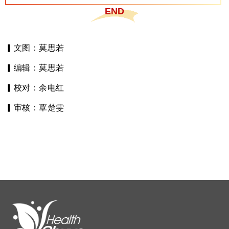
END
▎文图：莫思若
▎编辑：
莫思若
▎校对：余电红
▎审核：覃楚雯