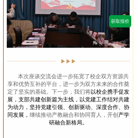
获取报价
本次座谈交流会进一步
拓宽了
校企双方资源共
享和优势互补
的
平台，进一步为双方未来的合作奠
定了坚实的基础。下一步，
我们
将
以校企携手促发
展，支部共建创新篇为主线，以党建工作结对共建
为动力，坚持党建引领、创新驱动、深度合作、协
同发展，
继续推动‌产教融合和‌协同育人，
开创
产学
研融合新格局。